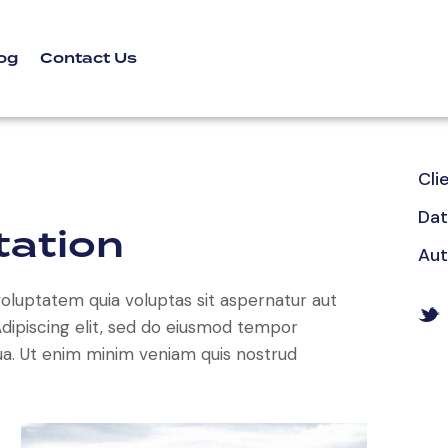
og
Contact Us
Cli
Da
tation
Aut
oluptatem quia voluptas sit aspernatur aut
. Adipiscing elit, sed do eiusmod tempor
qua. Ut enim minim veniam quis nostrud