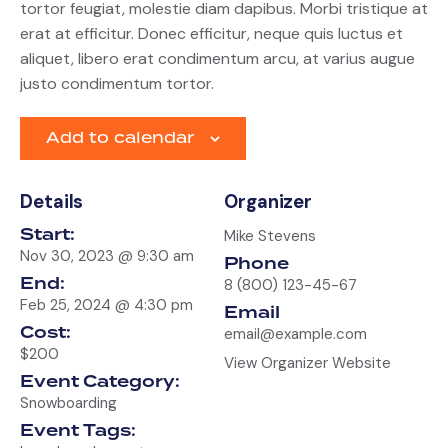
tortor feugiat, molestie diam dapibus. Morbi tristique at
erat at efficitur. Donec efficitur, neque quis luctus et
aliquet, libero erat condimentum arcu, at varius augue
justo condimentum tortor.
Add to calendar
Details
Organizer
Start:
Mike Stevens
Nov 30, 2023 @ 9:30 am
Phone
End:
8 (800) 123-45-67
Feb 25, 2024 @ 4:30 pm
Email
Cost:
email@example.com
$200
View Organizer Website
Event Category:
Snowboarding
Event Tags: